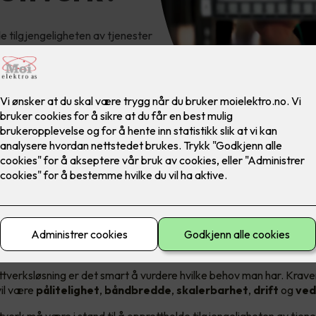
de tilgjengeligheten av tjenester
ektiv overføring av data. Vil du
ttslag har behov for?
rav til et datanettverk
ttverksløsning er det smart å vurdere hvilke behov man har. Kraven
vil være
pålitelighet
,
båndbredde
,
skalerbarhet
,
drift
og
ved