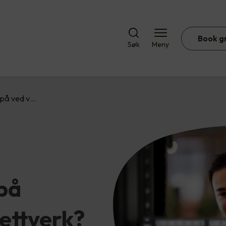
Book g
Søk
Meny
 på ved v…
på
ettverk?