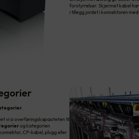
forstyrrelser. Skjermet kabel har
i tillegg jordet i konnektoren med
egorier
ategorier
.
det vi si overføringskapasiteten til
ategorier
og kategorien
 konnektor, CP-kabel, plugg eller