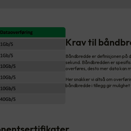
Krav til båndb
Båndbredde er definisjonen på 
sekund. Båndbredden er spesifise
overføres, desto mer data kan m
Her snakker vi altså om overføri
båndbredde i tillegg gir mulighe
entsertifikater