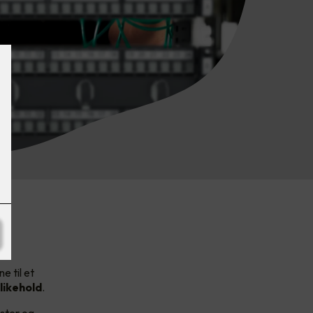
e til et
likehold
.