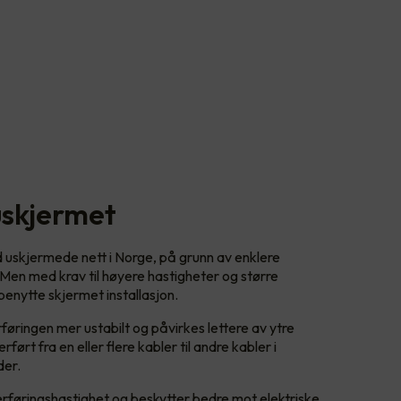
uskjermet
d uskjermede nett i Norge, på grunn av enklere
 Men med krav til høyere hastigheter og større
enytte skjermet installasjon.
øringen mer ustabilt og påvirkes lettere av ytre
ført fra en eller flere kabler til andre kabler i
der.
verføringshastighet og beskytter bedre mot elektriske