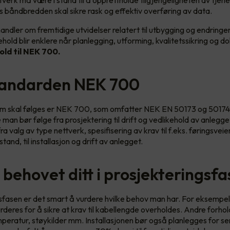
ttverk må være i stand til å opprettholde tilgjengeligheten av tjen
s båndbredden skal sikre rask og effektiv overføring av data.
ndler om fremtidige utvidelser relatert til utbygging og endringer
ehold blir enklere når planlegging, utforming, kvalitetssikring og
old til NEK 700.
tandarden NEK 700
m skal følges er NEK 700, som omfatter NEK EN 50173 og 50174.
 man bør følge fra prosjektering til drift og vedlikehold av anlegge
ra valg av type nettverk, spesifisering av krav til f.eks. føringsveie
and, til installasjon og drift av anlegget.
 behovet ditt i prosjekteringsf
gsfasen er det smart å vurdere hvilke behov man har. For eksempel
rderes for å sikre at krav til kabellengde overholdes. Andre forhol
eratur, støykilder mm. Installasjonen bør også planlegges for s