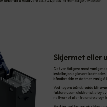
er anbefalt å reservere ca. 30% plass i til fremtidige utvidelser.
Skjermet eller 
Det var tidligere mest vanlig me
installasjon og lavere kostnader.
båndbredde er det mer vanlig å b
Ved høyere båndbredde blir overf
faktorer, som elektronisk støy over
nettverket eller fra andre støykil
En skjermet løsning gir sikker o