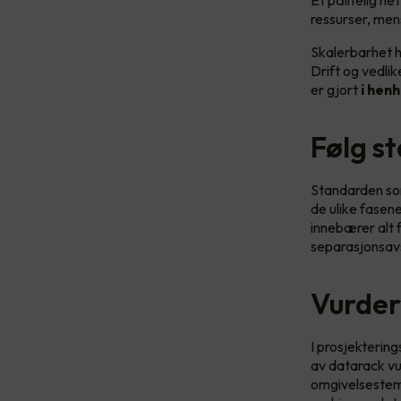
Et pålitelig ne
ressurser, men
Skalerbarhet ha
Drift og vedlik
er gjort
i henh
Følg s
Standarden so
de ulike fasene
innebærer alt f
separasjonsavst
Vurder
I prosjekterin
av datarack vu
omgivelsestemp