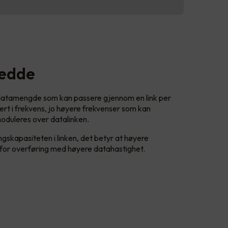
redde
datamengde som kan passere gjennom en link per
rt i frekvens, jo høyere frekvenser som kan
oduleres over datalinken.
ngskapasiteten i linken, det betyr at høyere
t for overføring med høyere datahastighet.