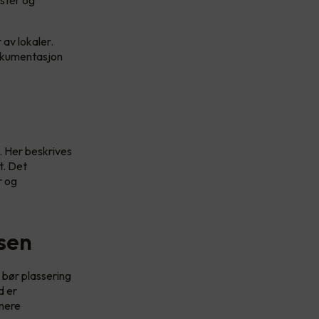
ester og
 av lokaler.
 dokumentasjon
 Her beskrives
t. Det
r og
asen
 bør plassering
d er
enere