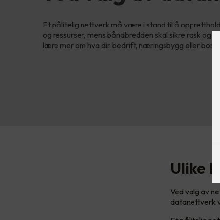
Et pålitelig nettverk må være i stand til å oppretthol
og ressurser, mens båndbredden skal sikre rask og eff
lære mer om hva din bedrift, næringsbygg eller bore
Ulike k
Ved valg av ne
datanettverk 