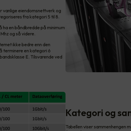
for vanlige eiendomsnettverk og
goriseres fra kategori 5 til 8.
r å ha en båndbredde på minimum
Mhz og så videre.
ystemet ikke bedre enn den
å terminere en kategori 6
ambandsklasse E. Tilsvarende ved
Kategori og s
Tabellen viser sammenhengen me